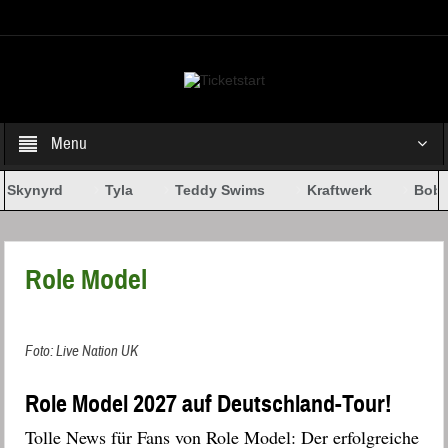
Select your Top Menu from wp menus
Menu
 Skynyrd
Tyla
Teddy Swims
Kraftwerk
Bob D
Role Model
Foto: Live Nation UK
Role Model 2027 auf Deutschland-Tour!
Tolle News für Fans von Role Model: Der erfolgreiche