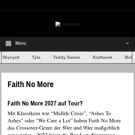
Select your Top Menu from wp menus
Menu
 Skynyrd
Tyla
Teddy Swims
Kraftwerk
Bob 
Faith No More
Faith No More 2027 auf Tour?
Mit Klassikern wie “Midlife Crisis”, “Ashes To
Ashes” oder “We Care a Lot” haben Faith No More
das Crossover-Genre der 80er und 90er maßgeblich
mitgeprägt – 2027 feiert die Band um Frontmann