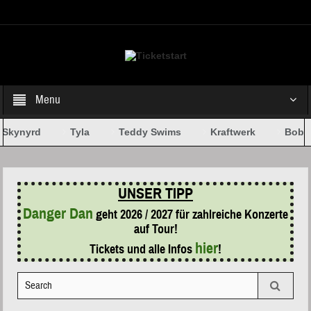
Select your Top Menu from wp menus
Menu
Skynyrd
Tyla
Teddy Swims
Kraftwerk
Bob D
UNSER TIPP
Danger Dan
geht 2026 / 2027 für zahlreiche Konzerte
auf Tour!
hier
Tickets und alle Infos
!