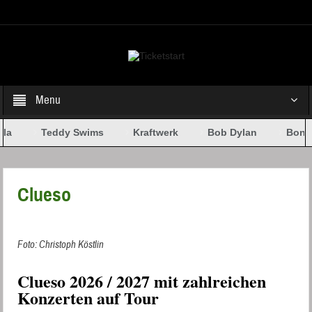
Select your Top Menu from wp menus
Menu
la
Teddy Swims
Kraftwerk
Bob Dylan
Bonez
Clueso
Foto: Christoph Köstlin
Clueso 2026 / 2027 mit zahlreichen
Konzerten auf Tour