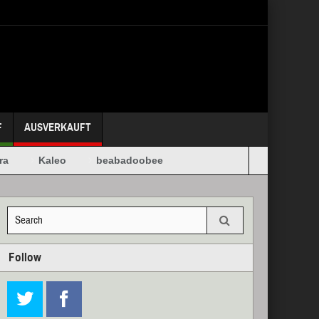
F
AUSVERKAUFT
Kaleo
beabadoobee
Follow