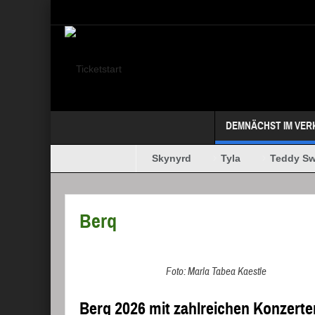
Select your Top Menu from wp menus
DEMNÄCHST IM VER
Megadeth
Lynyrd Skynyrd
Tyla
Teddy Swim
MAFFAY + OERDING
Berq
Foto: Marla Tabea Kaestle
Berq 2026 mit zahlreichen Konzerte