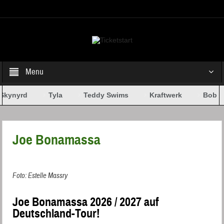
Select your Top Menu from wp menus
Menu
Skynyrd
Tyla
Teddy Swims
Kraftwerk
Bob Dy
Joe Bonamassa
Foto: Estelle Massry
Joe Bonamassa 2026 / 2027 auf
Deutschland-Tour!