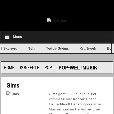
Select your Top Menu from wp menus
Menu
d Skynyrd
Tyla
Teddy Swims
Kraftwerk
Bob 
POP-WELTMUSIK
HOME
KONZERTE
POP
Gims
Gims geht 2026 auf Tour und
kommt für vier Konzerte nach
Deutschland! Der kongolesische
Musiker wird im Herbst bei Live-