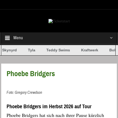
Select your Top Menu from wp menus
Menu
 Skynyrd
Tyla
Teddy Swims
Kraftwerk
Bob D
Phoebe Bridgers
Foto: Gregory Crewdson
Phoebe Bridgers im Herbst 2026 auf Tour
Phoebe Bridgers hat sich nach ihrer Pause kürzlich