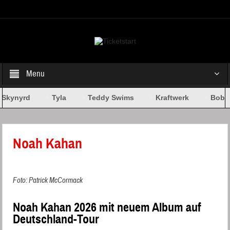
Select your Top Menu from wp menus
Menu
Skynyrd
Tyla
Teddy Swims
Kraftwerk
Bob D
Noah Kahan
Foto: Patrick McCormack
Noah Kahan 2026 mit neuem Album auf
Deutschland-Tour