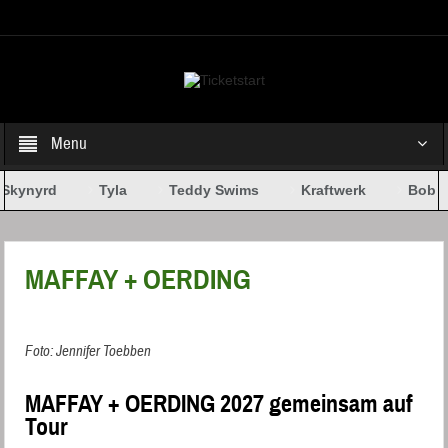
Select your Top Menu from wp menus
Menu
Skynyrd
Tyla
Teddy Swims
Kraftwerk
Bob Dy
MAFFAY + OERDING
Foto: Jennifer Toebben
MAFFAY + OERDING 2027 gemeinsam auf
Tour