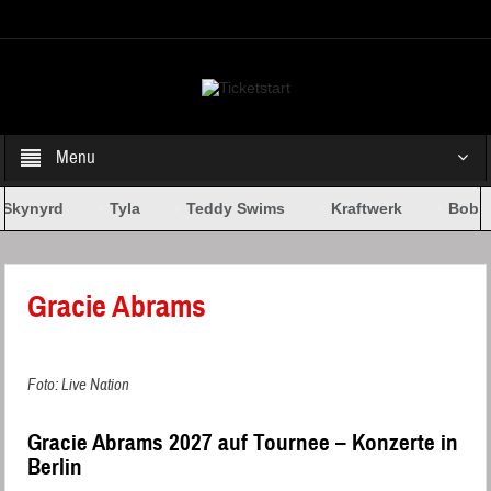
Select your Top Menu from wp menus
Menu
Skynyrd
Tyla
Teddy Swims
Kraftwerk
Bob D
Gracie Abrams
Foto: Live Nation
Gracie Abrams 2027 auf Tournee – Konzerte in
Berlin