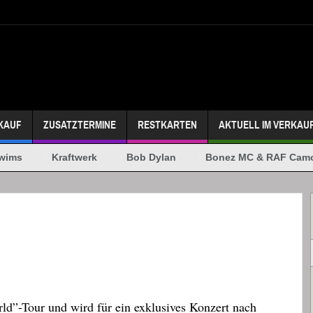
KAUF
ZUSATZTERMINE
RESTKARTEN
AKTUELL IM VERKAU
ims
Kraftwerk
Bob Dylan
Bonez MC & RAF Camor
d”-Tour und wird für ein exklusives Konzert nach