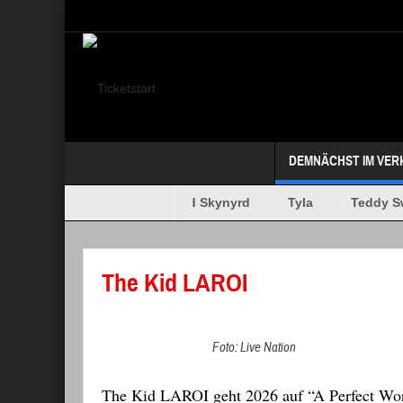
Select your Top Menu from wp menus
DEMNÄCHST IM VER
Megadeth
Lynyrd Skynyrd
Tyla
Teddy Sw
MAFFAY + OERDING
The Kid LAROI
Foto: Live Nation
The Kid LAROI geht 2026 auf “A Perfect Worl