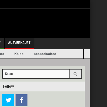
F
AUSVERKAUFT
a
Kaleo
beabadoobee
Follow