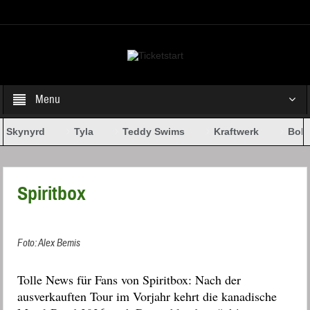
Select your Top Menu from wp menus
Menu
 Skynyrd
Tyla
Teddy Swims
Kraftwerk
Bob 
Spiritbox
Foto: Alex Bemis
Tolle News für Fans von Spiritbox: Nach der
ausverkauften Tour im Vorjahr kehrt die kanadische