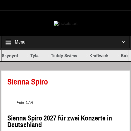
Select your Top Menu from wp menus
Menu
 Skynyrd
Tyla
Teddy Swims
Kraftwerk
Bob D
Sienna Spiro
Foto: CAA
Sienna Spiro 2027 für zwei Konzerte in
Deutschland