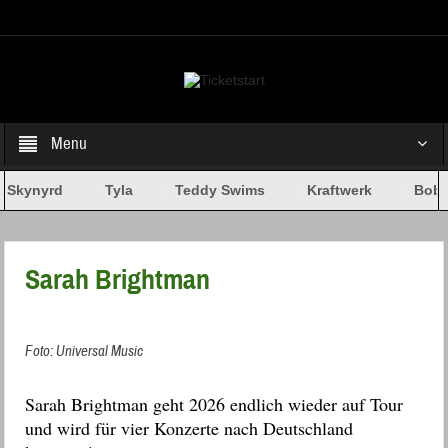
Select your Top Menu from wp menus
Menu
 Skynyrd
Tyla
Teddy Swims
Kraftwerk
Bob D
Sarah Brightman
Foto: Universal Music
Sarah Brightman geht 2026 endlich wieder auf Tour
und wird für vier Konzerte nach Deutschland