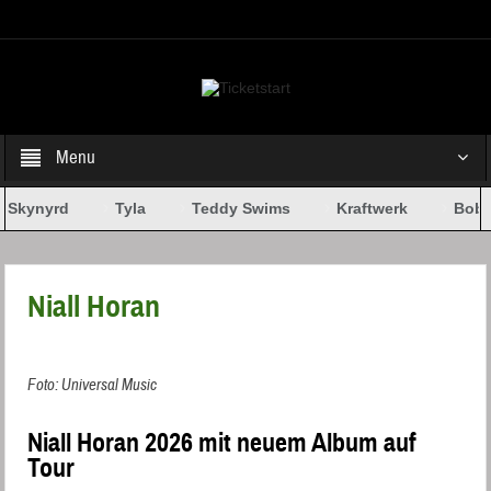
Select your Top Menu from wp menus
Menu
 Skynyrd
Tyla
Teddy Swims
Kraftwerk
Bob D
Niall Horan
Foto: Universal Music
Niall Horan 2026 mit neuem Album auf
Tour