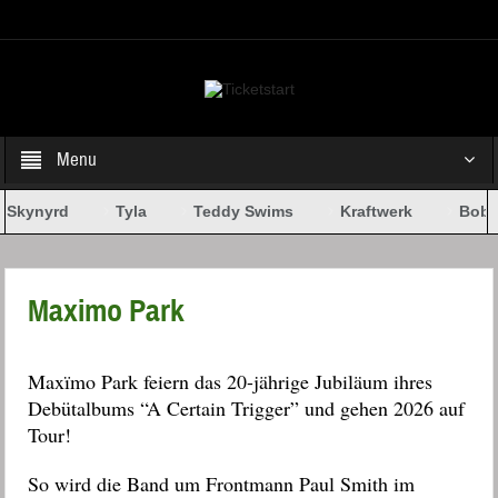
Select your Top Menu from wp menus
Menu
 Skynyrd
Tyla
Teddy Swims
Kraftwerk
Bob D
Maximo Park
Maxïmo Park feiern das 20-jährige Jubiläum ihres
Debütalbums “A Certain Trigger” und gehen 2026 auf
Tour!
So wird die Band um Frontmann Paul Smith im