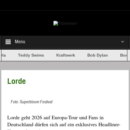
Select your Top Menu from wp menus
Menu
yla
Teddy Swims
Kraftwerk
Bob Dylan
Bone
Lorde
Foto: Superbloom Festival
Lorde geht 2026 auf Europa-Tour und Fans in
Deutschland dürfen sich auf ein exklusives Headliner-