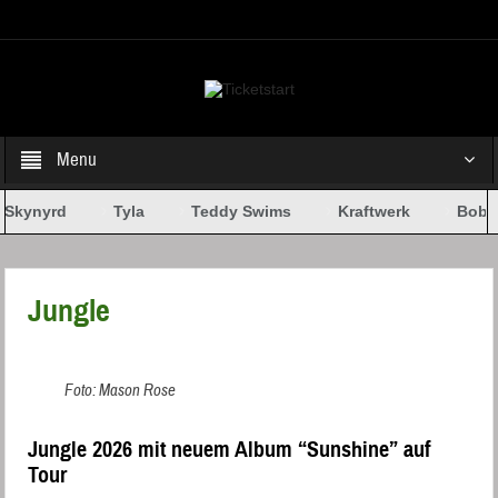
Select your Top Menu from wp menus
Menu
Skynyrd
Tyla
Teddy Swims
Kraftwerk
Bob D
Jungle
Foto: Mason Rose
Jungle 2026 mit neuem Album “Sunshine” auf
Tour