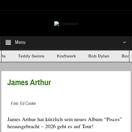
Select your Top Menu from wp menus
Menu
la
Teddy Swims
Kraftwerk
Bob Dylan
Bone
James Arthur
Foto: Ed Cooke
James Arthur hat kürzlich sein neues Album “Pisces”
herausgebracht – 2026 geht es auf Tour!