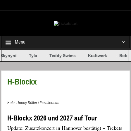
Select your Top Menu from wp menus
Menu
Skynyrd
Tyla
Teddy Swims
Kraftwerk
Bob Dy
H-Blockx
Foto: Danny Kötter / thezitterman
H-Blockx 2026 und 2027 auf Tour
Update: Zusatzkonzert in Hannover bestätigt – Tickets