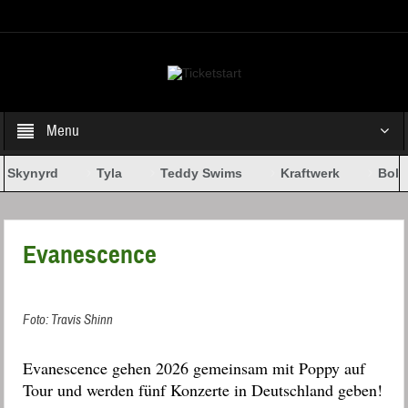
Select your Top Menu from wp menus
Menu
 Skynyrd
Tyla
Teddy Swims
Kraftwerk
Bob D
Evanescence
Foto: Travis Shinn
Evanescence gehen 2026 gemeinsam mit Poppy auf
Tour und werden fünf Konzerte in Deutschland geben!