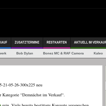
KAUF
ZUSATZTERMINE
RESTKARTEN
AKTUELL IM VERKAU
erk
Bob Dylan
Bonez MC & RAF Camora
Kaleo
der Kategorie “Demnächst im Verkauf“.
n
rein. Viele bereits bestätigte Konzerte versprechen