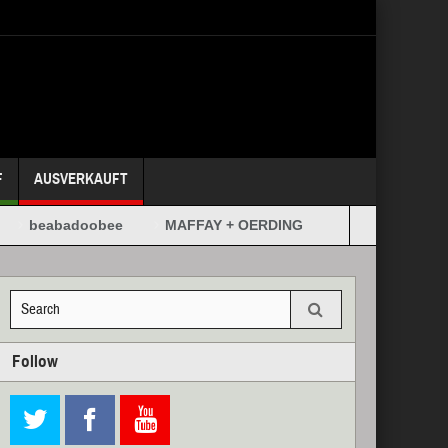
F
AUSVERKAUFT
beabadoobee
MAFFAY + OERDING
Follow