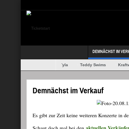
Select your Top Menu from wp menus
DEMNÄCHST IM VER
Lynyrd Skynyrd
Tyla
Teddy Swims
Kraftw
Role Model
Demnächst im Verkauf
Es gibt zur Zeit keine weiteren Konzerte in 
aktuellen Verkäufe
Schaut doch mal bei den