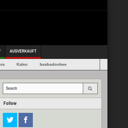
F
AUSVERKAUFT
a
Kaleo
beabadoobee
Follow