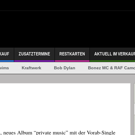
KAUF
ZUSATZTERMINE
RESTKARTEN
AKTUELL IM VERKAU
ims
Kraftwerk
Bob Dylan
Bonez MC & RAF Camor
s, neues Album “private music” mit der Vorab-Single