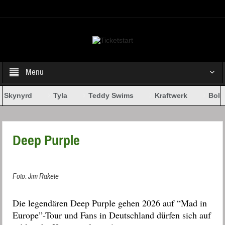
Select your Top Menu from wp menus
Menu
 Skynyrd
Tyla
Teddy Swims
Kraftwerk
Bob 
Deep Purple
Foto: Jim Rakete
Die legendären Deep Purple gehen 2026 auf “Mad in
Europe”-Tour und
Fans in Deutschland dürfen sich auf