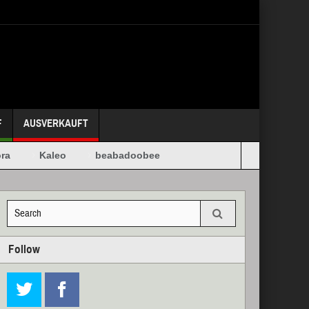
F
AUSVERKAUFT
a
Kaleo
beabadoobee
Follow