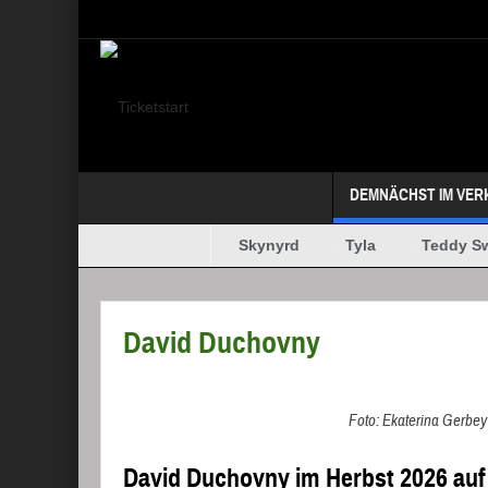
Select your Top Menu from wp menus
DEMNÄCHST IM VER
Megadeth
Lynyrd Skynyrd
Tyla
Teddy Swi
MAFFAY + OERDING
David Duchovny
Foto: Ekaterina Gerbey
David Duchovny im Herbst 2026 auf