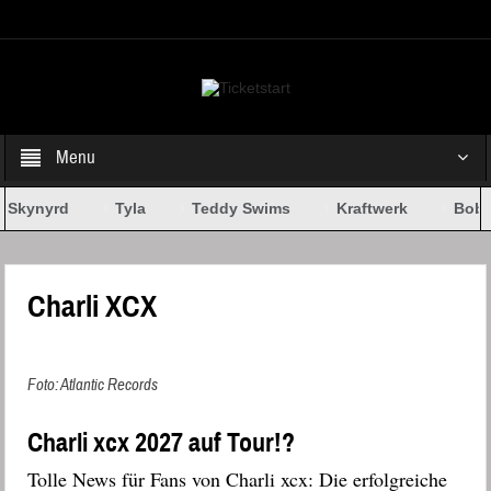
Select your Top Menu from wp menus
Menu
 Skynyrd
Tyla
Teddy Swims
Kraftwerk
Bob D
Charli XCX
Foto: Atlantic Records
Charli xcx 2027 auf Tour!?
Tolle News für Fans von Charli xcx: Die erfolgreiche