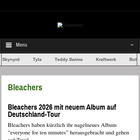
Select your Top Menu from wp menus
Menu
 Skynyrd
Tyla
Teddy Swims
Kraftwerk
Bob D
Bleachers
Bleachers 2026 mit neuem Album auf
Deutschland-Tour
Bleachers haben kürzlich ihr nagelneues Album
“everyone for ten minutes” herausgebracht und gehen
auf Tour!