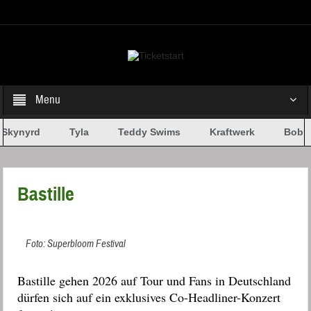
Select your Top Menu from wp menus
Menu
 Skynyrd
Tyla
Teddy Swims
Kraftwerk
Bob D
Bastille
Foto: Superbloom Festival
Bastille gehen 2026 auf Tour und Fans in Deutschland
dürfen sich auf ein exklusives Co-Headliner-Konzert