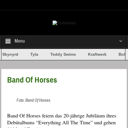
Select your Top Menu from wp menus
Menu
 Skynyrd
Tyla
Teddy Swims
Kraftwerk
Bob 
Band Of Horses
Foto: Band Of Horses
Band Of Horses feiern das 20-jährige Jubiläum ihres
Debütalbums “Everything All The Time” und gehen