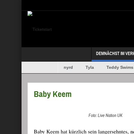
Select your Top Menu from wp menus
DEMNÄCHST IM VER
Megadeth
Lynyrd Skynyrd
Tyla
Teddy Swims
MAFFAY + OERDING
Baby Keem
Foto: Live Nation UK
Baby Keem hat kürzlich sein langersehntes, 