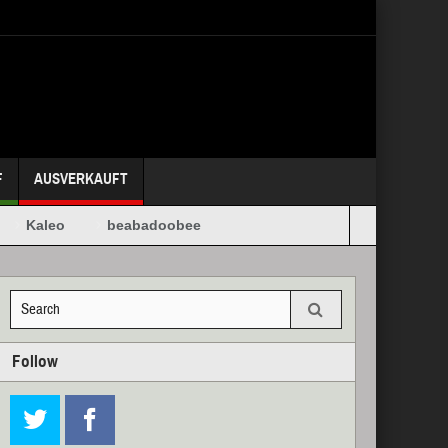
F
AUSVERKAUFT
Kaleo
beabadoobee
Follow