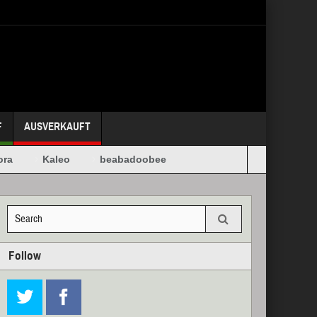
F
AUSVERKAUFT
ra
Kaleo
beabadoobee
Follow