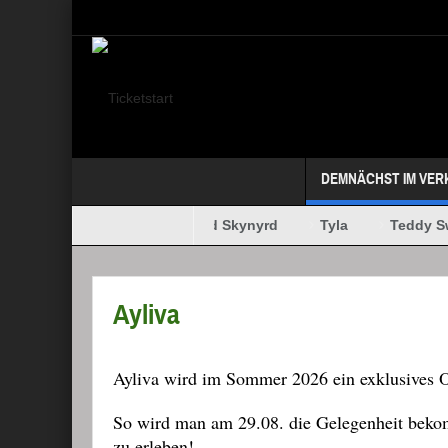
Select your Top Menu from wp menus
DEMNÄCHST IM VER
Megadeth
Lynyrd Skynyrd
Tyla
Teddy Sw
MAFFAY + OERDING
Ayliva
Ayliva wird im Sommer 2026 ein exklusives O
So wird man am 29.08. die Gelegenheit beko
zu erleben!