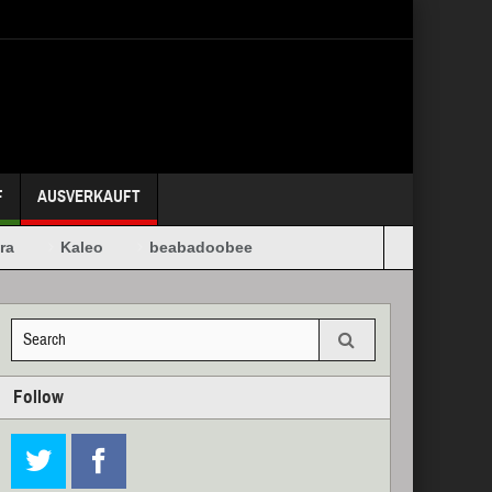
F
AUSVERKAUFT
Kaleo
beabadoobee
Follow