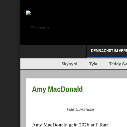
Select your Top Menu from wp menus
DEMNÄCHST IM VER
Megadeth
Lynyrd Skynyrd
Tyla
Teddy Swi
MAFFAY + OERDING
Amy MacDonald
Foto: Olivia Rose
Amy MacDonald geht 2026 auf Tour!