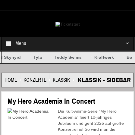
Select your Top Menu from wp menus
Menu
d Skynyrd
Tyla
Teddy Swims
Kraftwerk
Bob 
KLASSIK - SIDEBAR
HOME
KONZERTE
KLASSIK
My Hero Academia In Concert
Die Kult-Anime-Serie “My Hero
Academia” feiert 10-jähriges
Jubiläum und geht 2026 auf große
Konzertreihe! So wird man die