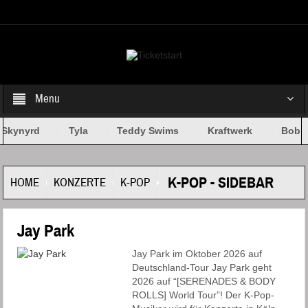
Select your Top Menu from wp menus
Menu
Skynyrd
Tyla
Teddy Swims
Kraftwerk
Bob D
K-POP - SIDEBAR
HOME
KONZERTE
K-POP
Jay Park
Jay Park im Oktober 2026 auf
Deutschland-Tour Jay Park geht
2026 auf “[SERENADES & BODY
ROLLS] World Tour”! Der K-Pop-